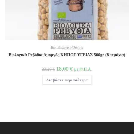
Bio
,
Βιολογικά Όσπρια
Βιολογικά Ρεβύθια Αμοργός ΚΗΠΟΣ ΥΓΕΙΑΣ 500gr (8 τεμάχια)
Original
Η
18,00
€
με Φ.Π.Α.
23,20
€
price
τρέχουσα
was:
τιμή
Διαβάστε περισσότερα
23,20 €.
είναι:
18,00 €.