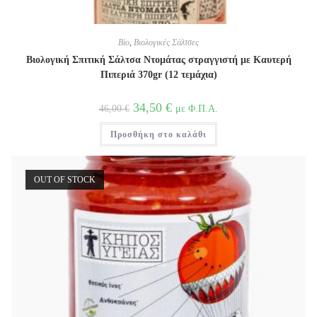
Bio
,
Βιολογικές Σάλτσες
Βιολογική Σπιτική Σάλτσα Ντομάτας στραγγιστή με Καυτερή
Πιπεριά 370gr (12 τεμάχια)
Original
Η
34,50
€
με Φ.Π.Α.
46,00
€
price
τρέχουσα
was:
τιμή
Προσθήκη στο καλάθι
46,00 €.
είναι:
34,50 €.
OUT OF STOCK