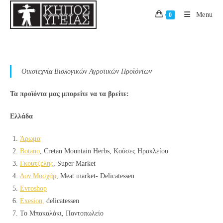
Skip
Menu
0
to
content
Οικοτεχνία Βιολογικών Αγροτικών Προϊόντων
Τα προϊόντα μας μπορείτε να τα βρείτε:
Ελλάδα
Άρωμα
Βotano
, Cretan Mountain Herbs, Κούσες Ηρακλείου
Γκουτζέλης
, Super Market
Δον Μοσχάρ
, Meat market- Delicatessen
Evroshop
Exesion,
delicatessen
Το Μπακαλάκι, Παντοπωλείο