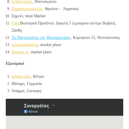
Ο Πρίγκιπας
, Παντοπωλείο
Παρασκευοπούλου,
Φρούτα – Λαχανικά
Σημείο, mini Market
Γαία
Βιολογικά Προϊόντα, Δαγκλή 5 (εμπορικό κέντρο Βώβου),
Ξάνθη
Το Παντoπωλείο της Θεσσαλονίκης
, Κομνηνών 12, Θεσσαλονίκη
premiumfood.gr
, market place
Skroutz.gr,
market place
Εξωτερικό
griekse-deli
, Βέλγιo
Μόναχο, Γερμανία
Stutgart, Germany